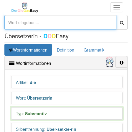
Toggle
navigati
Übersetzerin -
D
D
D
Easy
Wortinformationen
Definition
Grammatik
Übersetz
Wortinformationen
Artikel
:
die
Wort
:
Übersetzerin
Typ:
Substantiv
Silbentrennung
:
Über•set•ze•rin