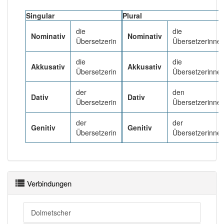
Singular
Plural
Häufigkeit: 4 von 10
die
die
Nominativ
Nominativ
Übersetzerin
Übersetzerinne
Wörter mit Endung
-Übersetzerin
: 1
die
die
Akkusativ
Akkusativ
Übersetzerin
Übersetzerinne
Wörter mit Endung
-Übersetzerin
aber mit einem
anderen Artikel
die
: 0
der
den
Dativ
Dativ
Übersetzerin
Übersetzerinne
99% unserer Spielapp-Nutzer haben den Artikel
korrekt erraten.
der
der
Genitiv
Genitiv
Übersetzerin
Übersetzerinne
Verbindungen
Dolmetscher