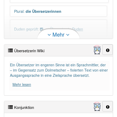
Plural
:
die Übersetzerinnen
Duden geprüft:
Übersetzerin Duden
Mehr
Übersetzerin Wiktionary
Übersetzerin Wiki
×
Wörter, die mit "-
in
" enden, haben fast immer
Artikel:
die
.
Ein Übersetzer im engeren Sinne ist ein Sprachmittler, der
– im Gegensatz zum Dolmetscher – fixierten Text von einer
Ausgangssprache in eine Zielsprache übersetzt.
DER:
670
Ausnahmen
Beispiele
Mehr lesen
DIE:
10 051
DAS:
918
Ausnahmen
Beispiele
Konjunktion
PowerIndex:
3