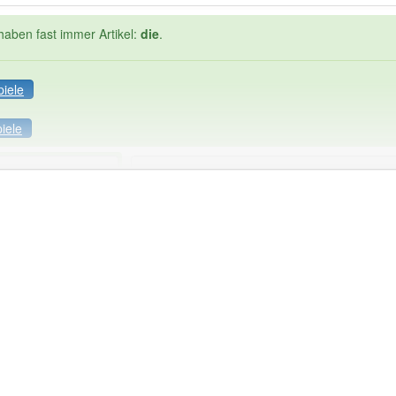
haben fast immer Artikel:
die
.
piele
iele
Häufigkeit: 2 von 10
oziologie
: 1
Wörter mit End
0
 haben den Artikel korrekt erraten.