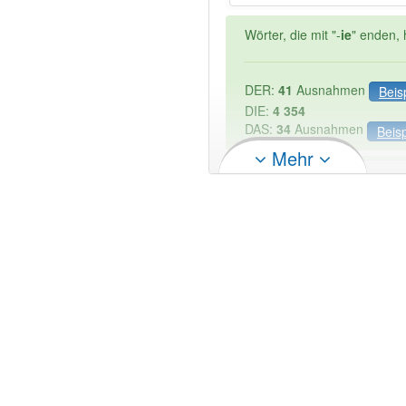
Wörter, die mit "-
ie
" enden, 
DER:
41
Ausnahmen
Beis
DIE:
4 354
DAS:
34
Ausnahmen
Beisp
Mehr
PowerIndex:
2
Wörter mit Endung
-phytos
97% unserer Spielapp-Nutzer