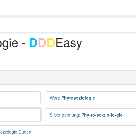
ogie -
Easy
D
D
D
Wort
:
Phytosoziologie
Silbentrennung
:
Phy•to•so•zio•lo•gie
oziologie Duden