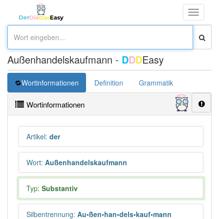
Toggle
navigati
Außenhandelskaufmann -
D
D
D
Easy
Wortinformationen
Definition
Grammatik
Wortinformationen
Artikel
:
der
Wort
:
Außenhandelskaufmann
Typ:
Substantiv
Silbentrennung
:
Au•ßen•han•dels•kauf•mann