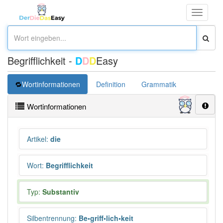
Toggle
navigati
Begrifflichkeit -
D
D
D
Easy
Wortinformationen
Definition
Grammatik
Synonym
Wortinformationen
Artikel
:
die
Wort
:
Begrifflichkeit
Typ:
Substantiv
Silbentrennung
:
Be•griff•lich•keit