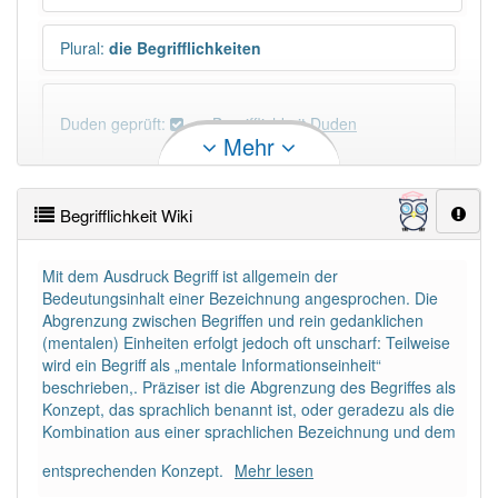
Plural
:
die Begrifflichkeiten
Duden geprüft:
Begrifflichkeit Duden
Mehr
Begrifflichkeit Wiktionary
Begrifflichkeit Wiki
×
Wörter, die mit "-
keit
" enden, haben fast immer
Artikel:
die
.
Mit dem Ausdruck Begriff ist allgemein der
Bedeutungsinhalt einer Bezeichnung angesprochen. Die
Abgrenzung zwischen Begriffen und rein gedanklichen
DER:
0
(mentalen) Einheiten erfolgt jedoch oft unscharf: Teilweise
DIE:
2 313
wird ein Begriff als „mentale Informationseinheit“
DAS:
0
beschrieben,. Präziser ist die Abgrenzung des Begriffes als
Konzept, das sprachlich benannt ist, oder geradezu als die
PowerIndex:
5
Kombination aus einer sprachlichen Bezeichnung und dem
entsprechenden Konzept.
Mehr lesen
Häufigkeit: 4 von 10