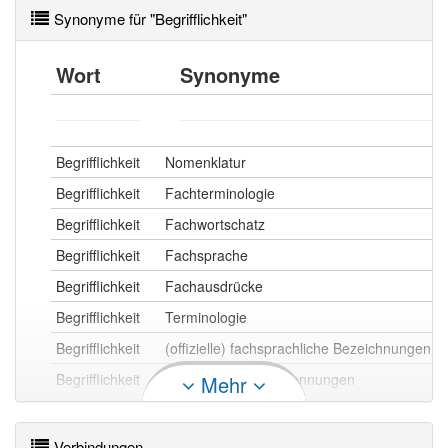
Synonyme für "Begrifflichkeit"
Wort
Synonyme
Begrifflichkeit
Nomenklatur
Begrifflichkeit
Fachterminologie
Begrifflichkeit
Fachwortschatz
Begrifflichkeit
Fachsprache
Begrifflichkeit
Fachausdrücke
Begrifflichkeit
Terminologie
Begrifflichkeit
(offizielle) fachsprachliche Bezeichnungen
Begrifflichkeit
Verzeichnis der Benennungen
Mehr
Begrifflichkeit
gültige Benennungen
Verbindungen