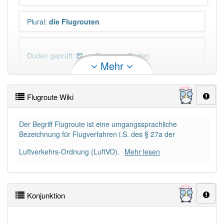
Plural
:
die Flugrouten
Duden geprüft:
Flugroute Duden
Mehr
Flugroute Wiktionary
Flugroute Wiki
PowerIndex:
5
Der Begriff Flugroute ist eine umgangssprachliche
Bezeichnung für Flugverfahren i.S. des § 27a der
Häufigkeit: 4 von 10
Luftverkehrs-Ordnung (LuftVO).
Mehr lesen
Wörter mit Endung
-flugroute
: 2
Wörter mit Endung
-flugroute
aber mit einem
Konjunktion
anderen Artikel
die
: 0