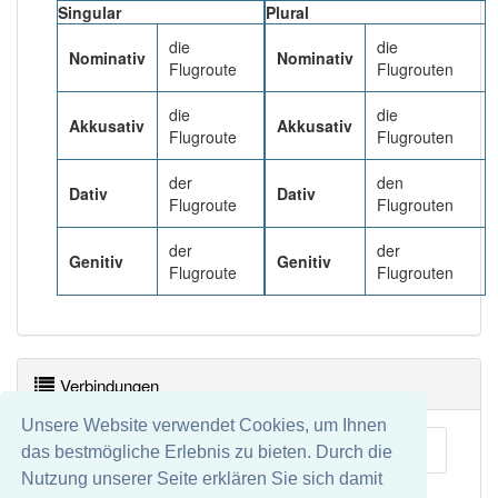
80% unserer Spielapp-Nutzer haben den Artikel
Singular
Plural
korrekt erraten.
die
die
Nominativ
Nominativ
Flugroute
Flugrouten
die
die
Akkusativ
Akkusativ
Flugroute
Flugrouten
der
den
Dativ
Dativ
Flugroute
Flugrouten
der
der
Genitiv
Genitiv
Flugroute
Flugrouten
Verbindungen
Unsere Website verwendet Cookies, um Ihnen
Luftverkehr
das bestmögliche Erlebnis zu bieten. Durch die
Nutzung unserer Seite erklären Sie sich damit