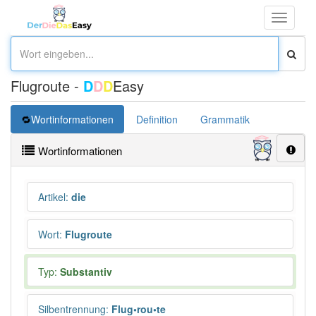
Toggle
navigati
Flugroute -
D
D
D
Easy
Wortinformationen
Definition
Grammatik
Übersetz
Wortinformationen
Artikel
:
die
Wort
:
Flugroute
Typ:
Substantiv
Silbentrennung
:
Flug•rou•te