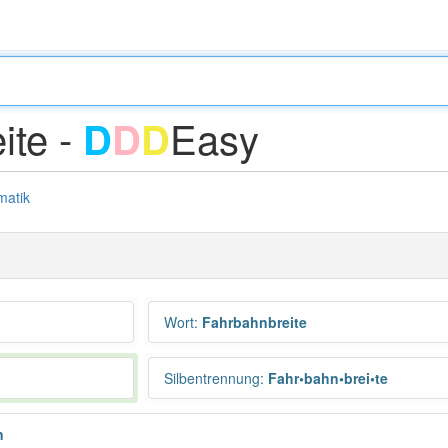
ite -
Easy
D
D
D
atik
Wort
:
Fahrbahnbreite
Silbentrennung
:
Fahr•bahn•brei•te
n