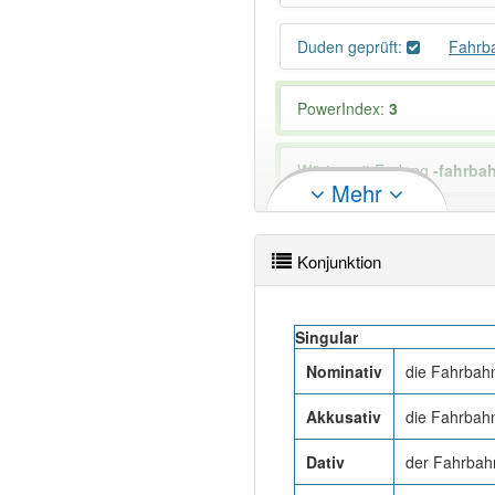
Duden geprüft:
Fahrb
PowerIndex:
3
Wörter mit Endung
-fahrba
Mehr
88% unserer Spielapp-Nutzer
Konjunktion
Singular
Nominativ
die Fahrbahn
Akkusativ
die Fahrbahn
Dativ
der Fahrbah