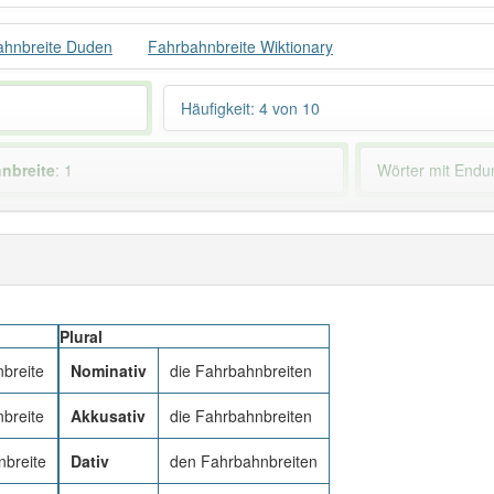
ahnbreite Duden
Fahrbahnbreite Wiktionary
Häufigkeit: 4 von 10
hnbreite
: 1
Wörter mit End
 haben den Artikel korrekt erraten.
Plural
breite
Nominativ
die Fahrbahnbreiten
breite
Akkusativ
die Fahrbahnbreiten
nbreite
Dativ
den Fahrbahnbreiten