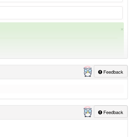
×
Feedback
ung
-fachrichtung
aber mit einem anderen Artikel
die
: 0
Feedback