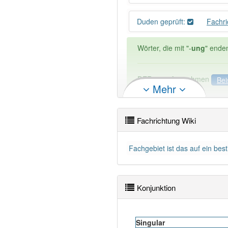
Duden geprüft:
Fachr
Wörter, die mit "-
ung
" ende
DER:
127
Ausnahmen
Bei
Mehr
DIE:
11 043
DAS:
2
Ausnahmen
Beispi
Fachrichtung Wiki
PowerIndex:
3
Fachgebiet ist das auf ein be
Wörter mit Endung
-fachri
81% unserer Spielapp-Nutzer
Konjunktion
Singular