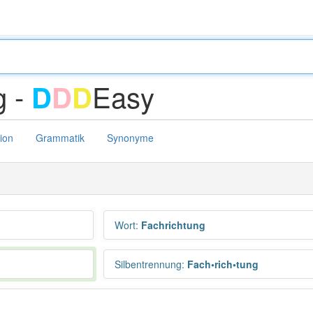
g -
Easy
D
D
D
tion
Grammatik
Synonyme
Wort
:
Fachrichtung
Silbentrennung
:
Fach•rich•tung