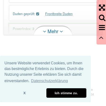
Duden geprüft:
Frontbreite Duden
PowerIndex:
2
Mehr
Häufigkeit: 2 von 10
Wörter mit Endung
-frontbreite
: 1
Unsere Website verwendet Cookies, um Ihnen
Wörter mit Endung
-frontbreite
aber mit einem
das bestmögliche Erlebnis zu bieten. Durch die
anderen Artikel
die
: 0
Nutzung unserer Seite erklären Sie sich damit
einverstanden.
Datenschutzerklärung
92% unserer Spielapp-Nutzer haben den Artikel
Impressum
Datenschutz
korrekt erraten.
Wir übernehmen keine Garantie und keine Haftung für die
X
Ich stimme zu.
Richtigkeit und Vollständigkeit dieser Seite. DDDEasy 2024