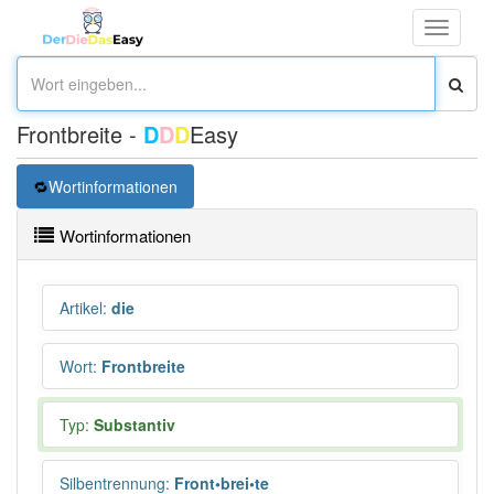
Toggle
navigati
Frontbreite -
D
D
D
Easy
Wortinformationen
Wortinformationen
Artikel
:
die
Wort
:
Frontbreite
Typ:
Substantiv
Silbentrennung
:
Front•brei•te