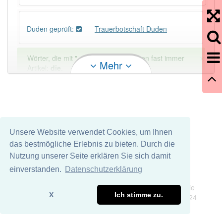
Duden geprüft:
Trauerbotschaft Duden
×
Wörter, die mit "-
schaft
" enden, haben fast immer
Mehr
Artikel:
die
.
DER:
13
Ausnahmen
Beispiele
DIE:
879
Unsere Website verwendet Cookies, um Ihnen
DAS:
1
Ausnahmen
Beispiele
das bestmögliche Erlebnis zu bieten. Durch die
Nutzung unserer Seite erklären Sie sich damit
PowerIndex:
2
einverstanden.
Datenschutzerklärung
Impressum
Datenschutz
Wir übernehmen keine Garantie und keine Haftung für die
Häufigkeit: 2 von 10
X
Ich stimme zu.
Richtigkeit und Vollständigkeit dieser Seite. DDDEasy 2024
Wörter mit Endung
-trauerbotschaft
: 1