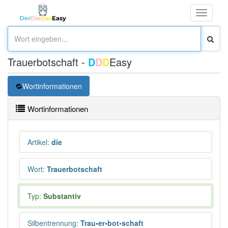
Toggle
navigati
Trauerbotschaft -
D
D
D
Easy
Wortinformationen
Wortinformationen
Artikel
:
die
Wort
:
Trauerbotschaft
Typ:
Substantiv
Silbentrennung
:
Trau•er•bot•schaft