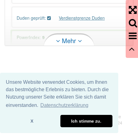
Duden geprüft:
Verdienstgrenze Duden
PowerIndex:
9
Mehr
Häufigkeit: 4 von 10
Wörter mit Endung
-verdienstgrenze
: 2
Unsere Website verwendet Cookies, um Ihnen
Wörter mit Endung
-verdienstgrenze
aber mit einem
das bestmögliche Erlebnis zu bieten. Durch die
anderen Artikel
die
: 0
Nutzung unserer Seite erklären Sie sich damit
einverstanden.
Datenschutzerklärung
Das Wort wird häufig verwendet im Bereich
Impressum
Datenschutz
Versicherungswesen
Wir übernehmen keine Garantie und keine Haftung für die
X
Ich stimme zu.
Richtigkeit und Vollständigkeit dieser Seite. DDDEasy 2024
88% unserer Spielapp-Nutzer haben den Artikel
korrekt erraten.