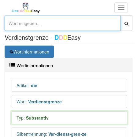
Toggle
navigati
Verdienstgrenze -
D
D
D
Easy
Wortinformationen
Wortinformationen
Artikel
:
die
Wort
:
Verdienstgrenze
Typ:
Substantiv
Silbentrennung
:
Ver•dienst•gren•ze