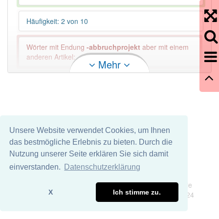
Häufigkeit: 2 von 10
Wörter mit Endung
-abbruchprojekt
aber mit einem
anderen Artikel: -1
Mehr
87% unserer Spielapp-Nutzer haben den Artikel
korrekt erraten.
Unsere Website verwendet Cookies, um Ihnen
das bestmögliche Erlebnis zu bieten. Durch die
Nutzung unserer Seite erklären Sie sich damit
einverstanden.
Datenschutzerklärung
Impressum
Datenschutz
Wir übernehmen keine Garantie und keine Haftung für die
X
Ich stimme zu.
Richtigkeit und Vollständigkeit dieser Seite. DDDEasy 2024