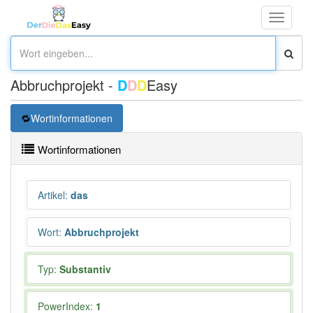
Toggle
navigati
Abbruchprojekt -
D
D
D
Easy
Wortinformationen
Wortinformationen
Artikel
:
das
Wort
:
Abbruchprojekt
Typ:
Substantiv
PowerIndex:
1