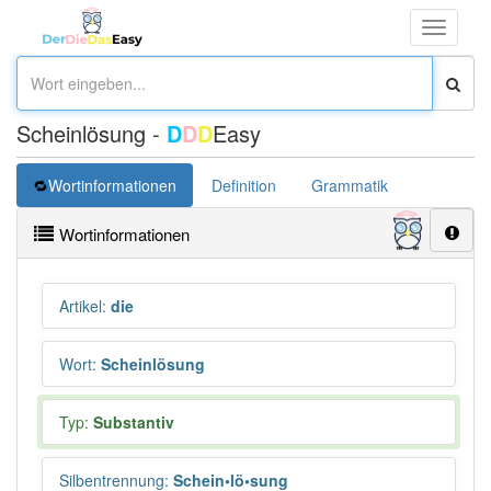
Toggle
navigati
Scheinlösung -
D
D
D
Easy
Wortinformationen
Definition
Grammatik
Wortinformationen
Artikel
:
die
Wort
:
Scheinlösung
Typ:
Substantiv
Silbentrennung
:
Schein•lö•sung