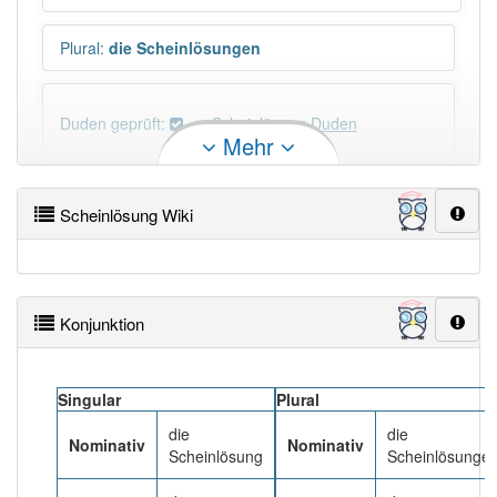
Plural
:
die Scheinlösungen
Duden geprüft:
Scheinlösung Duden
Mehr
Scheinlösung Wiktionary
Scheinlösung Wiki
×
Wörter, die mit "-
ung
" enden, haben fast immer
Artikel:
die
.
Konjunktion
DER:
127
Ausnahmen
Beispiele
DIE:
11 043
Singular
Plural
DAS:
2
Ausnahmen
Beispiele
die
die
Nominativ
Nominativ
Scheinlösung
Scheinlösunge
PowerIndex:
3