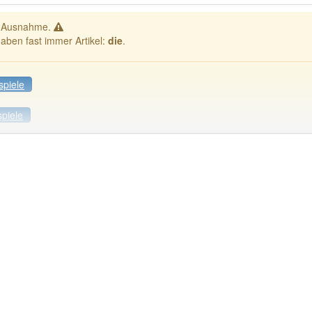
e Ausnahme.
haben fast immer Artikel:
die
.
spiele
spiele
Häufigkeit: 2 von 10
: 1
Wörter mit End
ndet im Bereich
Soldatensprache
94% unserer Spie