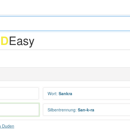
Easy
D
D
Wort
:
Sankra
Silbentrennung
:
San•k•ra
a Duden