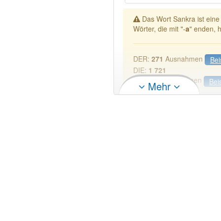
Das Wort Sankra ist ein
Wörter, die mit "-
a
" enden, 
DER:
271
Ausnahmen
Bei
DIE:
1 721
DAS:
459
Ausnahmen
Bei
Mehr
PowerIndex:
3
Wörter mit Endung
-sankra
Das Wort wird häufig verwe