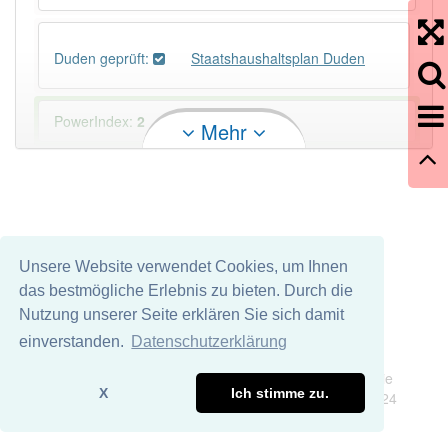
Duden geprüft:
Staatshaushaltsplan Duden
PowerIndex:
2
Mehr
Häufigkeit: 2 von 10
Wörter mit Endung
-staatshaushaltsplan
: 1
Unsere Website verwendet Cookies, um Ihnen
Wörter mit Endung
-staatshaushaltsplan
aber mit
das bestmögliche Erlebnis zu bieten. Durch die
einem anderen Artikel
der
: 0
Nutzung unserer Seite erklären Sie sich damit
einverstanden.
Datenschutzerklärung
88% unserer Spielapp-Nutzer haben den Artikel
Impressum
Datenschutz
korrekt erraten.
Wir übernehmen keine Garantie und keine Haftung für die
X
Ich stimme zu.
Richtigkeit und Vollständigkeit dieser Seite. DDDEasy 2024