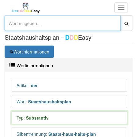
Toggle
navigati
Staatshaushaltsplan -
D
D
D
Easy
Wortinformationen
Wortinformationen
Artikel
:
der
Wort
:
Staatshaushaltsplan
Typ:
Substantiv
Silbentrennung
:
Staats•haus•halts•plan