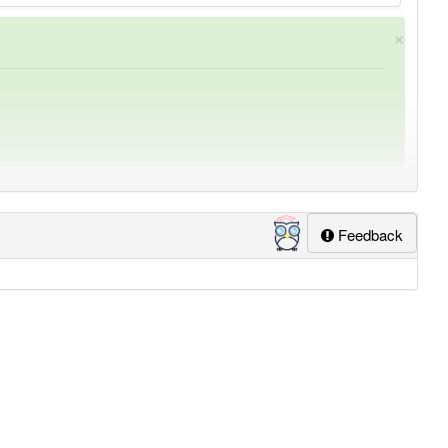
×
Feedback
ung
-dialektfärbung
aber mit einem anderen Artikel
die
: 0