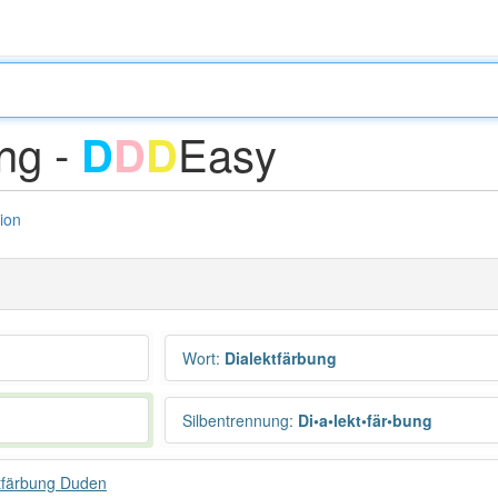
ung -
Easy
D
D
D
tion
Wort
:
Dialektfärbung
Silbentrennung
:
Di•a•lekt•fär•bung
tfärbung Duden