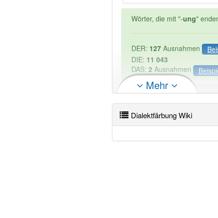
Wörter, die mit "-
ung
" ende
DER:
127
Ausnahmen
Bei
DIE:
11 043
DAS:
2
Ausnahmen
Beispi
Mehr
PowerIndex:
2
Dialektfärbung Wiki
Wörter mit Endung
-dialekt
85% unserer Spielapp-Nutzer