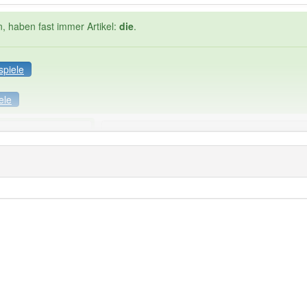
n, haben fast immer Artikel:
die
.
spiele
ele
Häufigkeit: 2 von 10
färbung
: 1
Wörter mit End
 haben den Artikel korrekt erraten.