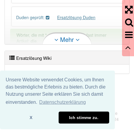
Duden geprüft:
Ersatzlösung Duden
×
Wörter, die mit "-
ung
" enden, haben fast immer
Mehr
Artikel:
die
.
Ersatzlösung Wiki
DER:
127
Ausnahmen
Beispiele
DIE:
11 043
Unsere Website verwendet Cookies, um Ihnen
DAS:
2
Ausnahmen
Beispiele
das bestmögliche Erlebnis zu bieten. Durch die
Nutzung unserer Seite erklären Sie sich damit
PowerIndex:
3
einverstanden.
Datenschutzerklärung
Impressum
Datenschutz
Wir übernehmen keine Garantie und keine Haftung für die
Häufigkeit: 4 von 10
X
Ich stimme zu.
Richtigkeit und Vollständigkeit dieser Seite. DDDEasy 2024
Wörter mit Endung
-ersatzlösung
: 1