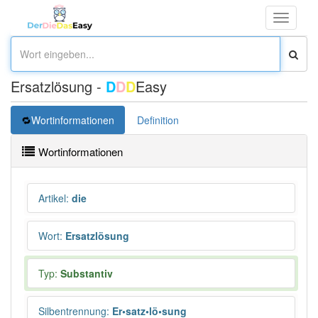
Toggle
navigati
Ersatzlösung -
D
D
D
Easy
Wortinformationen
Definition
Wortinformationen
Artikel
:
die
Wort
:
Ersatzlösung
Typ:
Substantiv
Silbentrennung
:
Er•satz•lö•sung