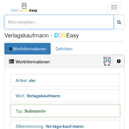
Toggle
navigati
Verlagskaufmann -
D
D
D
Easy
Wortinformationen
Definition
Wortinformationen
Artikel
:
der
Wort
:
Verlagskaufmann
Typ:
Substantiv
Silbentrennung
:
Ver•lags•kauf•mann