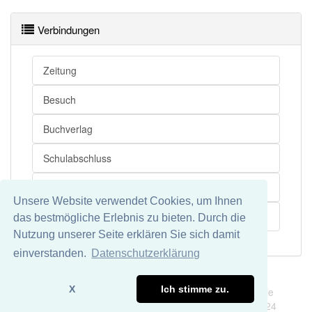
Verbindungen
Zeitung
Besuch
Buchverlag
Schulabschluss
Zeitschriftenverlag
Unsere Website verwendet Cookies, um Ihnen
Berufsbild
das bestmögliche Erlebnis zu bieten. Durch die
Nutzung unserer Seite erklären Sie sich damit
einverstanden.
Datenschutzerklärung
Impressum
Datenschutz
X
Ich stimme zu.
Wir übernehmen keine Garantie und keine Haftung für die
Richtigkeit und Vollständigkeit dieser Seite. DDDEasy 2024