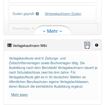
Duden geprüft:
Verlagskaufmann Duden
PowerIndex:
3
Mehr
Häufigkeit: 4 von 10
Verlagskaufmann Wiki
Wörter mit Endung
-verlagskaufmann
: 1
Verlagskaufleute sind in Zeitungs- und
Zeitschriftenverlagen sowie Buchverlagen tätig. Die
Wörter mit Endung
-verlagskaufmann
aber mit
Ausbildung nach dem Berufsbild Verlagskaufmann dauert je
einem anderen Artikel
der
: 0
nach Schulabschluss zwei bis drei Jahre. Für
Verlagskaufleute gibt es in 30 deutschen Städten an
öffentlichen Berufsschulen eigene Verlagsfachklassen,
90% unserer Spielapp-Nutzer haben den Artikel
deren Besuch die betriebliche Ausbildung ergänzt.
korrekt erraten.
Mehr lesen