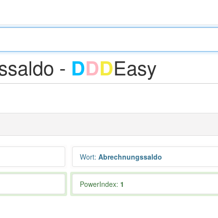
ssaldo -
Easy
D
D
D
Wort
:
Abrechnungssaldo
PowerIndex:
1