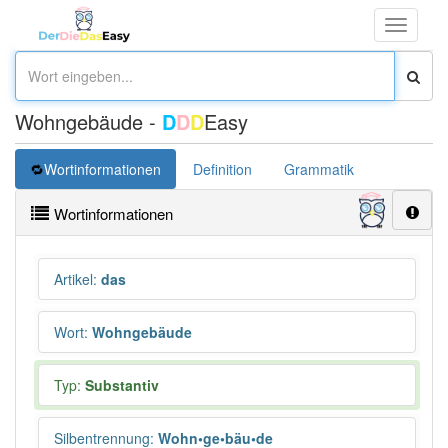
Toggle
navigati
Wohngebäude -
D
D
D
Easy
Wortinformationen
Definition
Grammatik
Synonym
Wortinformationen
Artikel
:
das
Wort
:
Wohngebäude
Typ:
Substantiv
Silbentrennung
:
Wohn•ge•bäu•de