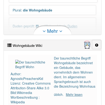
Plural
:
die Wohngebäude
Duden geprüft:
Wohngebäude Duden
Mehr
Wohngebäude Wiktionary
Wohngebäude Wiki
PowerIndex:
5
Der baurechtliche Begriff
Wohngebäude bezeichnet
Häufigkeit: 4 von 10
ein Gebäude, das
vornehmlich dem Wohnen
Author:
Wörter mit Endung
-wohngebäude
: 1
dient. Im allgemeinen
AgnosticPreachersKid
Sprachgebrauch ist auch
Lizenz: Creative Commons
die Bezeichnung Wohnhaus
Attribution-Share Alike 3.0
Wörter mit Endung
-wohngebäude
aber mit einem
Bild:Wikimedia
anderen Artikel
das
: 0
üblich.
Mehr lesen
Wortbeschreibung :
Wikipedia