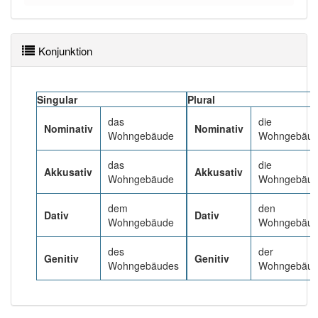
90% unserer Spielapp-Nutzer haben den Artikel
korrekt erraten.
Konjunktion
Singular
Plural
das
die
Nominativ
Nominativ
Wohngebäude
Wohngebäu
das
die
Akkusativ
Akkusativ
Wohngebäude
Wohngebäu
dem
den
Dativ
Dativ
Wohngebäude
Wohngebäu
des
der
Genitiv
Genitiv
Wohngebäudes
Wohngebäu