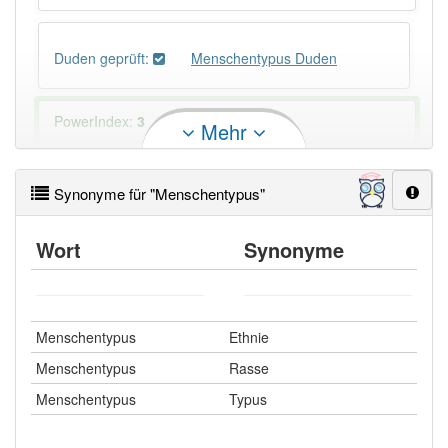
Duden geprüft:
Menschentypus Duden
PowerIndex:
3
Mehr
Häufigkeit: 4 von 10
Synonyme für "Menschentypus"
Wörter mit Endung
-menschentypus
: 1
Wort
Synonyme
Wörter mit Endung
-menschentypus
aber mit einem
anderen Artikel
der
: 0
Menschentypus
Ethnie
96% unserer Spielapp-Nutzer haben den Artikel
Menschentypus
Rasse
korrekt erraten.
Menschentypus
Typus