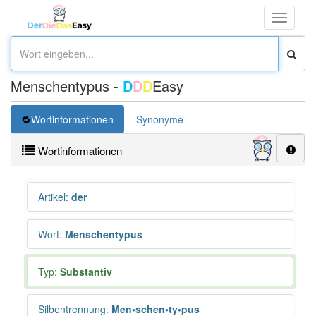
Toggle
navigati
Menschentypus -
D
D
D
Easy
Wortinformationen
Synonyme
Wortinformationen
Artikel
:
der
Wort
:
Menschentypus
Typ:
Substantiv
Silbentrennung
:
Men•schen•ty•pus