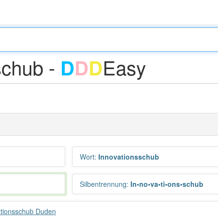
schub -
Easy
D
D
D
Wort
:
Innovationsschub
Silbentrennung
:
In•no•va•ti•ons•schub
ationsschub Duden