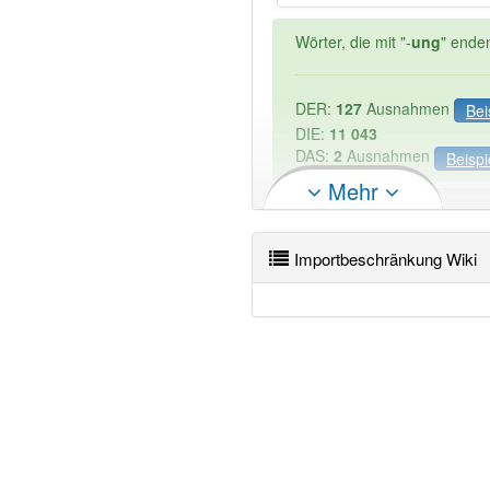
Wörter, die mit "-
ung
" ende
DER:
127
Ausnahmen
Bei
DIE:
11 043
DAS:
2
Ausnahmen
Beispi
Mehr
PowerIndex:
3
Importbeschränkung Wiki
Wörter mit Endung
-import
90% unserer Spielapp-Nutzer