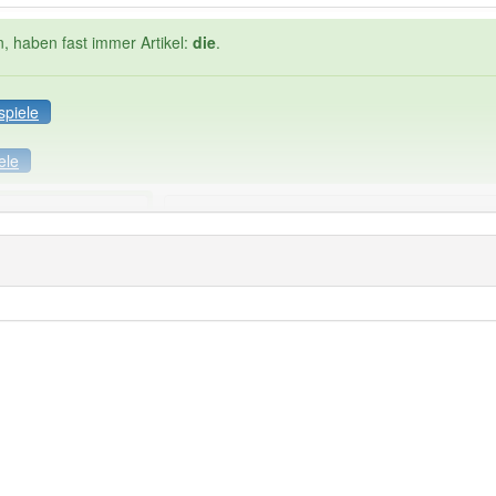
n, haben fast immer Artikel:
die
.
spiele
ele
Häufigkeit: 4 von 10
beschränkung
: 1
Wörter mit End
die
: 0
 haben den Artikel korrekt erraten.