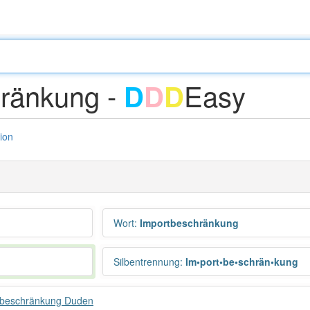
hränkung -
Easy
D
D
D
tion
Wort
:
Importbeschränkung
Silbentrennung
:
Im•port•be•schrän•kung
tbeschränkung Duden