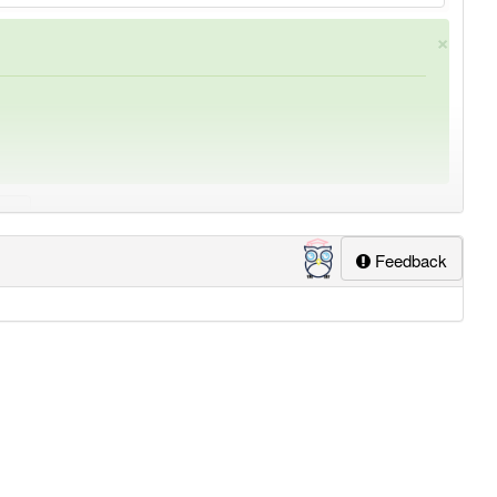
×
Feedback
ung
-importbeschränkung
aber mit einem anderen Artikel