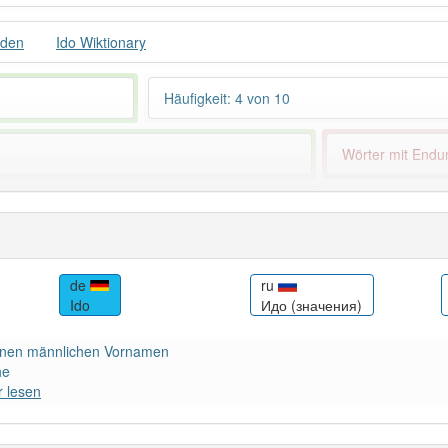
uden
Ido Wiktionary
Häufigkeit: 4 von 10
Wörter mit End
 haben den Artikel korrekt erraten.
de
ru
Ido
Идо (значения)
 einen männlichen Vornamen
he
 lesen