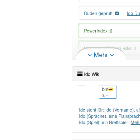
Duden geprüft:
Ido D
PowerIndex:
2
Wörter mit Endung
-ido
: 3
Mehr
90% unserer Spielapp-Nutzer
Ido Wiki
ca
bn
Ido
ইদো
(desambiguació)
Ido steht für: Ido (Vorname),
Ido (Sprache), eine Plansprac
Ido (Spiel), ein Brettspiel
Mehr