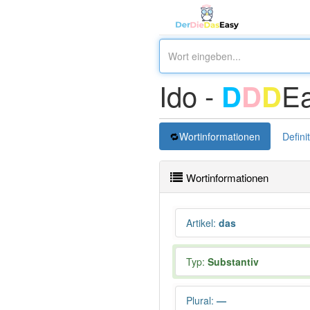
Ido -
E
D
D
D
Wortinformationen
Defini
Wortinformationen
Artikel
:
das
Typ:
Substantiv
Plural
:
—