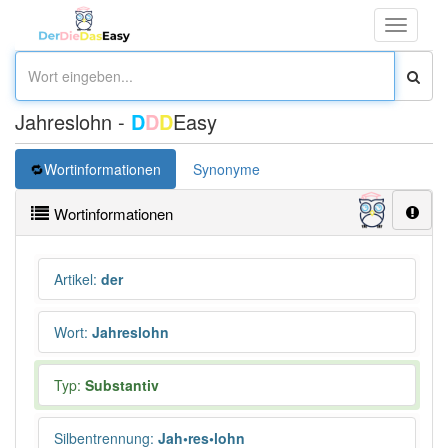
Toggle
navigati
Jahreslohn -
D
D
D
Easy
Wortinformationen
Synonyme
Wortinformationen
Artikel
:
der
Wort
:
Jahreslohn
Typ:
Substantiv
Silbentrennung
:
Jah•res•lohn