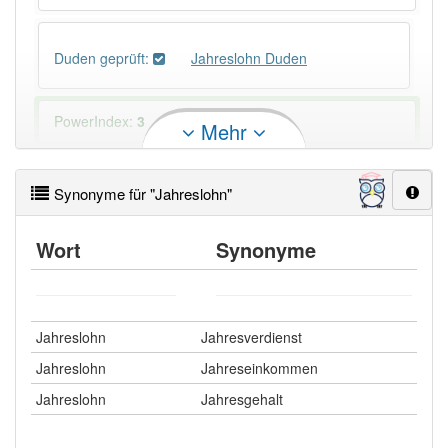
Duden geprüft:
Jahreslohn Duden
PowerIndex:
3
Mehr
Häufigkeit: 4 von 10
Synonyme für "Jahreslohn"
Wörter mit Endung
-jahreslohn
: 1
Wort
Synonyme
Wörter mit Endung
-jahreslohn
aber mit einem
anderen Artikel
der
: 0
Jahreslohn
Jahresverdienst
84% unserer Spielapp-Nutzer haben den Artikel
Jahreslohn
Jahreseinkommen
korrekt erraten.
Jahreslohn
Jahresgehalt