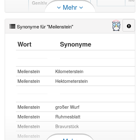
Genitiv
Mehr
des
Meilensteines
Synonyme für "Meilenstein"
Wort
Synonyme
Meilenstein
Kilometerstein
Meilenstein
Hektometerstein
Meilenstein
großer Wurf
Meilenstein
Ruhmesblatt
Meilenstein
Bravurstück
Meilenstein
Bravourstück