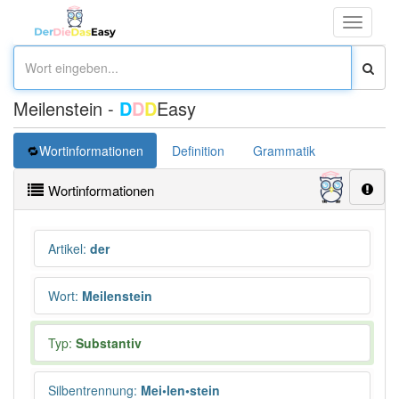
Toggle
navigati
Meilenstein -
D
D
D
Easy
Wortinformationen
Definition
Grammatik
Synonym
Wortinformationen
Artikel
:
der
Wort
:
Meilenstein
Typ:
Substantiv
Silbentrennung
:
Mei•len•stein