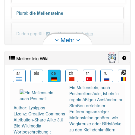
Plural
:
die Meilensteine
Duden geprüft:
Meilenstein Duden
Mehr
Meilenstein Wiktionary
Meilenstein Wiki
×
Das Wort Meilenstein ist eine Ausnahme.
Wörter, die mit "-
in
" enden, haben fast immer
ca
ar
als
de
zh
tr
ru
ro
Artikel:
die
.
Ein Meilenstein, auch
Postmeilensäule, ist ein in
DER:
670
Ausnahmen
regelmäßigen Abständen an
Beispiele
Straßen errichteter
Author: Lysippos
DIE:
10 051
Entfernungsanzeiger.
Lizenz: Creative Commons
Meilensteine gehören wie
DAS:
918
Ausnahmen
Attribution-Share Alike 3.0
Beispiele
Wegkreuze oder Bildstöcke
Bild:Wikimedia
zu den Kleindenkmälern.
Wortbeschreibung :