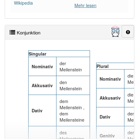
Wikipedia
PowerIndex:
16
Mehr lesen
Häufigkeit: 6 von 10
Konjunktion
Wörter mit Endung
-meilenstein
: 1
Wörter mit Endung
-meilenstein
aber mit einem
Singular
anderen Artikel
der
: 0
der
Plural
Nominativ
Meilenstein
94% unserer Spielapp-Nutzer haben den Artikel
die
Nominativ
korrekt erraten.
Meile
den
Akkusativ
Meilenstein
die
Akkusativ
Meile
dem
Meilenstein ,
Dativ
dem
den
Dativ
Meilensteine
Meile
des
der
Genitiv
Meilensteins ,
Meile