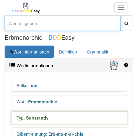
Toggle
navigati
Erbmonarchie -
D
D
D
Easy
Wortinformationen
Definition
Grammatik
Synonym
Wortinformationen
Artikel
:
die
Wort
:
Erbmonarchie
Typ:
Substantiv
Silbentrennung
:
Erb•mo•n•ar•chie