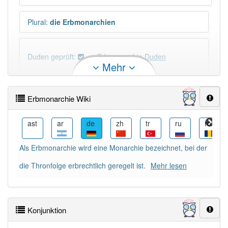
Plural
:
die Erbmonarchien
Duden geprüft:
Erbmonarchie Duden
Mehr
Erbmonarchie Wiktionary
Erbmonarchie Wiki
×
Wörter, die mit "-
ie
" enden, haben fast immer
Artikel:
die
.
az
ast
ar
de
zh
tr
ru
ro
Als Erbmonarchie wird eine Monarchie bezeichnet, bei der
DER:
41
Ausnahmen
Beispiele
die Thronfolge erbrechtlich geregelt ist.
Mehr lesen
DIE:
4 354
DAS:
34
Ausnahmen
Beispiele
Konjunktion
PowerIndex:
3