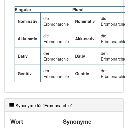
Singular
Plural
Häufigkeit: 4 von 10
die
die
Nominativ
Nominativ
Erbmonarchie
Erbmonarchie
Wörter mit Endung
-erbmonarchie
: 1
die
die
Akkusativ
Akkusativ
Erbmonarchie
Erbmonarchie
Wörter mit Endung
-erbmonarchie
aber mit einem
anderen Artikel
die
: 0
der
den
Dativ
Dativ
Erbmonarchie
Erbmonarchie
94% unserer Spielapp-Nutzer haben den Artikel
korrekt erraten.
der
der
Genitiv
Genitiv
Erbmonarchie
Erbmonarchie
Synonyme für "Erbmonarchie"
Wort
Synonyme