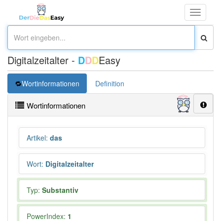
Toggle
navigati
Digitalzeitalter -
D
D
D
Easy
Wortinformationen
Definition
Wortinformationen
Artikel
:
das
Wort
:
Digitalzeitalter
Typ:
Substantiv
PowerIndex:
1