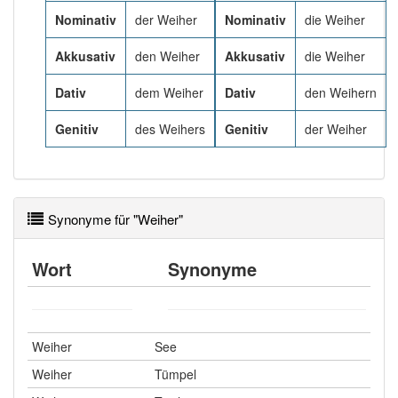
Nominativ
der Weiher
Nominativ
die Weiher
Häufigkeit: 4 von 10
Akkusativ
den Weiher
Akkusativ
die Weiher
Wörter mit Endung
-weiher
: 2
Dativ
dem Weiher
Dativ
den Weihern
Genitiv
des Weihers
Genitiv
der Weiher
Wörter mit Endung
-weiher
aber mit einem anderen
Artikel
der
: 0
Das Wort wird häufig verwendet im Bereich
besonders süddeutsch
Synonyme für "Weiher"
89% unserer Spielapp-Nutzer haben den Artikel
Wort
Synonyme
korrekt erraten.
Weiher
See
Weiher
Tümpel