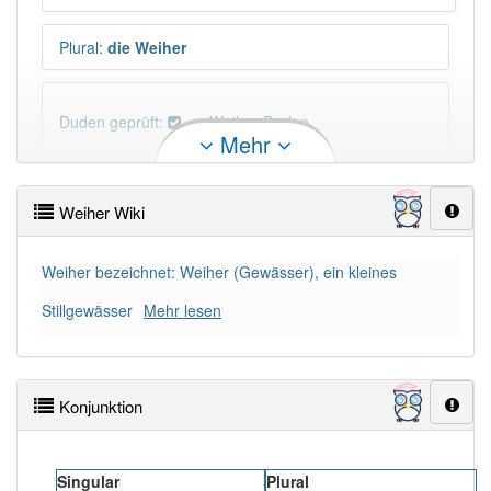
Plural
:
die Weiher
Duden geprüft:
Weiher Duden
Mehr
Weiher Wiktionary
Weiher Wiki
×
Wörter, die mit "-
her
" enden, haben fast immer
Artikel:
der
.
Weiher bezeichnet: Weiher (Gewässer), ein kleines
Stillgewässer
Mehr lesen
DER:
736
DIE:
8
Ausnahmen
Beispiele
Konjunktion
DAS:
10
Ausnahmen
Beispiele
PowerIndex:
9
Singular
Plural