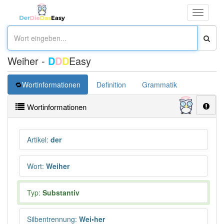
Toggle
navigati
Weiher -
D
D
D
Easy
Wortinformationen
Definition
Grammatik
Synonym
Wortinformationen
Artikel
:
der
Wort
:
Weiher
Typ:
Substantiv
Silbentrennung
:
Wei•her