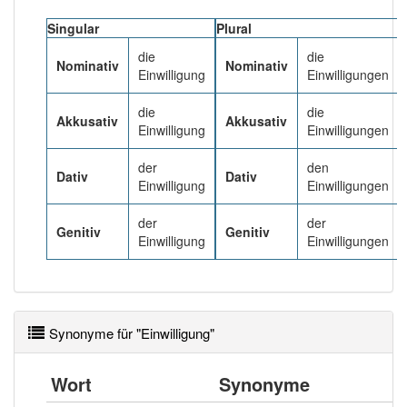
Singular
Plural
Häufigkeit: 4 von 10
die
die
Nominativ
Nominativ
Einwilligung
Einwilligungen
Wörter mit Endung
-einwilligung
: 1
die
die
Akkusativ
Akkusativ
Einwilligung
Einwilligungen
Wörter mit Endung
-einwilligung
aber mit einem
anderen Artikel
die
: 0
der
den
Dativ
Dativ
Einwilligung
Einwilligungen
95% unserer Spielapp-Nutzer haben den Artikel
korrekt erraten.
der
der
Genitiv
Genitiv
Einwilligung
Einwilligungen
Synonyme für "Einwilligung"
Wort
Synonyme