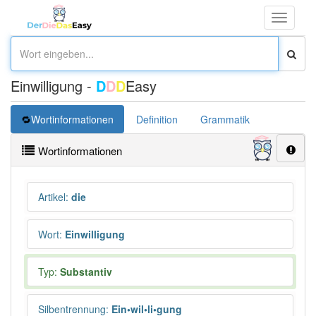
Toggle
navigati
Einwilligung -
D
D
D
Easy
Wortinformationen
Definition
Grammatik
Synonym
Wortinformationen
Artikel
:
die
Wort
:
Einwilligung
Typ:
Substantiv
Silbentrennung
:
Ein•wil•li•gung