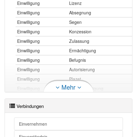
Einwilligung
Lizenz
Einwilligung
Absegnung
Einwilligung
Segen
Einwilligung
Konzession
Einwilligung
Zulassung
Einwilligung
Ermächtigung
Einwilligung
Befugnis
Einwilligung
Autorisierung
Einwilligung
Plazet
Mehr
Einwilligung
Bevollmächtigung
Einwilligung
Genehmigung
Verbindungen
Einwilligung
Recht
Einwilligung
Autorisation
Einvernehmen
Einwilligung
Berechtigung
Einwilligung
Erlaubnis
Einverständnis