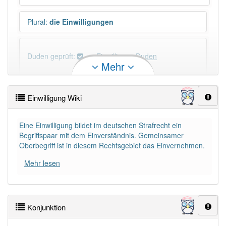
Plural
:
die Einwilligungen
Duden geprüft:
Einwilligung Duden
Mehr
Einwilligung Wiktionary
Einwilligung Wiki
×
Wörter, die mit "-
ung
" enden, haben fast immer
Artikel:
die
.
Eine Einwilligung bildet im deutschen Strafrecht ein
Begriffspaar mit dem Einverständnis. Gemeinsamer
Oberbegriff ist in diesem Rechtsgebiet das Einvernehmen.
DER:
127
Ausnahmen
Beispiele
Mehr lesen
DIE:
11 043
DAS:
2
Ausnahmen
Beispiele
Konjunktion
PowerIndex:
17