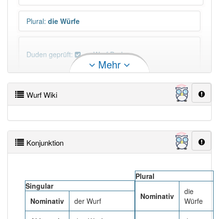
Plural
:
die Würfe
Duden geprüft:
Wurf Duden
Mehr
Wurf Wiktionary
Wurf Wiki
PowerIndex:
2 026
Häufigkeit: 6 von 10
Konjunktion
Wörter mit Endung
-wurf
: 75
Plural
Wörter mit Endung
-wurf
aber mit einem anderen
Singular
die
Artikel
der
: 0
Nominativ
Nominativ
der Wurf
Würfe