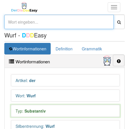
Toggle
navigati
Wurf -
D
D
D
Easy
Wortinformationen
Definition
Grammatik
Übersetz
Wortinformationen
Artikel
:
der
Wort
:
Wurf
Typ:
Substantiv
Silbentrennung
:
Wurf