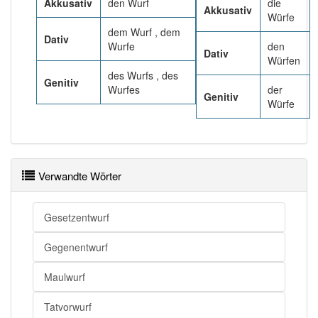
95% unserer Spielapp-Nutzer haben den Artikel
Akkusativ
den Wurf
die
Akkusativ
korrekt erraten.
Würfe
dem Wurf , dem
Dativ
Wurfe
den
Dativ
Würfen
des Wurfs , des
Genitiv
Wurfes
der
Genitiv
Würfe
Verwandte Wörter
Gesetzentwurf
Gegenentwurf
Maulwurf
Tatvorwurf