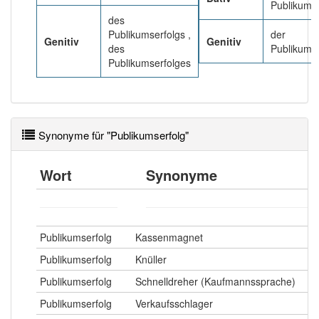
89% unserer Spielapp-Nutzer haben den Artikel
Publikums
korrekt erraten.
des
Publikumserfolgs ,
der
Genitiv
Genitiv
des
Publikums
Publikumserfolges
Synonyme für "Publikumserfolg"
Wort
Synonyme
Publikumserfolg
Kassenmagnet
Publikumserfolg
Knüller
Publikumserfolg
Schnelldreher (Kaufmannssprache)
Publikumserfolg
Verkaufsschlager