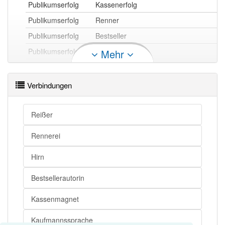
Publikumserfolg
Kassenerfolg
Publikumserfolg
Renner
Publikumserfolg
Bestseller
Publikumserfolg
Hit
Mehr
Publikumserfolg
Zugpferd
Publikumserfolg
Kassenschlager
Verbindungen
Publikumserfolg
Reißer
Reißer
Publikumserfolg openthesaurus
Rennerei
Hirn
Bestsellerautorin
Kassenmagnet
Kaufmannssprache