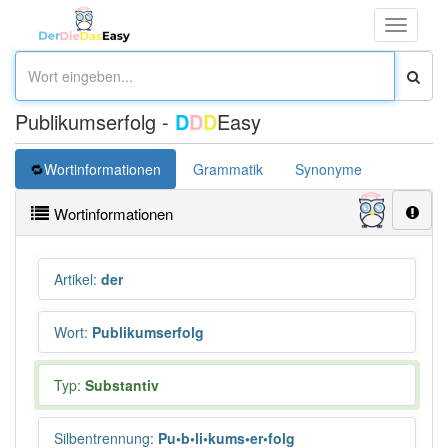
Toggle
navigati
Publikumserfolg -
D
D
D
Easy
Wortinformationen
Grammatik
Synonyme
Wortinformationen
Artikel
:
der
Wort
:
Publikumserfolg
Typ:
Substantiv
Silbentrennung
:
Pu•b•li•kums•er•folg