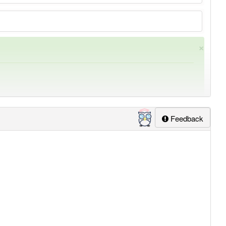
×
Feedback
ung
-siegesbotschaft
aber mit einem anderen Artikel
die
: