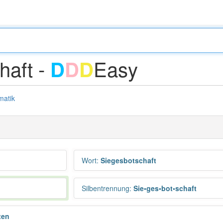
haft -
Easy
D
D
D
atik
Wort
:
Siegesbotschaft
Silbentrennung
:
Sie•ges•bot•schaft
ten