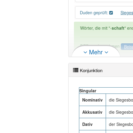
Duden geprüft:
Sieges
Wörter, die mit "-
schaft
" en
DER:
13
Ausnahmen
Beis
Mehr
DIE:
879
DAS:
1
Ausnahmen
Beispi
Konjunktion
PowerIndex:
2
Singular
Wörter mit Endung
-sieges
Nominativ
die Siegesbo
Akkusativ
die Siegesbo
89% unserer Spielapp-Nutzer
Dativ
der Siegesbo