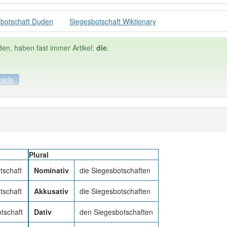
botschaft Duden
Siegesbotschaft Wiktionary
den, haben fast immer Artikel:
die
.
piele
ele
Häufigkeit: 2 von 10
Plural
botschaft
: 1
Wörter mit End
0
tschaft
Nominativ
die Siegesbotschaften
tschaft
Akkusativ
die Siegesbotschaften
 haben den Artikel korrekt erraten.
tschaft
Dativ
den Siegesbotschaften