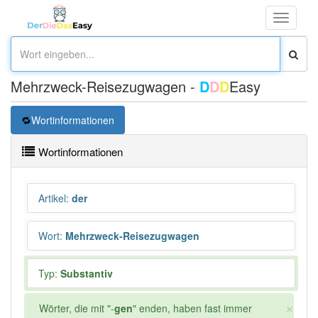
Toggle
navigati
Mehrzweck-Reisezugwagen -
D
D
D
Easy
Wortinformationen
Wortinformationen
Artikel
:
der
Wort
:
Mehrzweck-Reisezugwagen
Typ:
Substantiv
×
Wörter, die mit "-
gen
" enden, haben fast immer