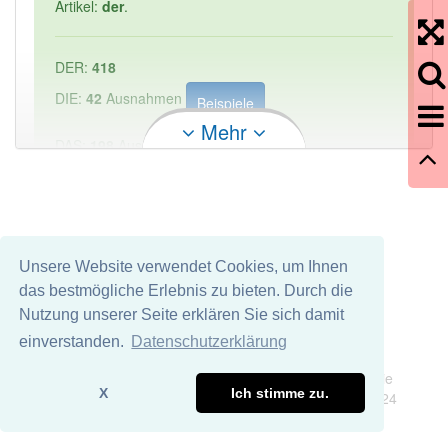
Artikel:
der
.
DER:
418
DIE:
42
Ausnahmen
Beispiele
Mehr
DAS:
198
Ausnahmen
Beispiele
PowerIndex:
1
Häufigkeit: 2 von 10
Unsere Website verwendet Cookies, um Ihnen
das bestmögliche Erlebnis zu bieten. Durch die
Wörter mit Endung
-mehrzweck-reisezugwagen
Nutzung unserer Seite erklären Sie sich damit
aber mit einem anderen Artikel: -1
einverstanden.
Datenschutzerklärung
Impressum
Datenschutz
Wir übernehmen keine Garantie und keine Haftung für die
81% unserer Spielapp-Nutzer haben den Artikel
X
Ich stimme zu.
Richtigkeit und Vollständigkeit dieser Seite. DDDEasy 2024
korrekt erraten.