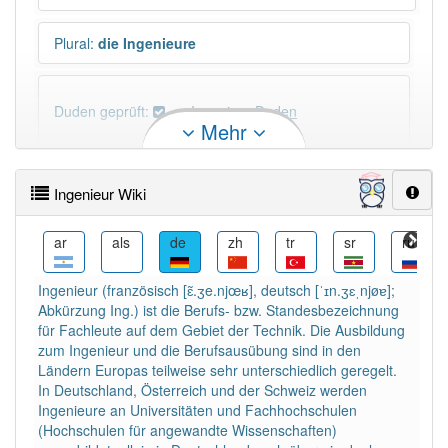
Plural
:
die Ingenieure
Duden geprüft:
Ingenieur Duden
Mehr
Ingenieur Wiktionary
Ingenieur Wiki
×
Wörter, die mit "-
eur
" enden, haben fast immer
Artikel:
der
.
arc
ar
als
de
zh
tr
sr
ru
Ingenieur (französisch [ɛ̃.ʒe.njœʁ], deutsch [ˈɪn.ʒɛˌnjøɐ];
DER:
263
Abkürzung Ing.) ist die Berufs- bzw. Standesbezeichnung
DIE:
5
Ausnahmen
für Fachleute auf dem Gebiet der Technik. Die Ausbildung
Beispiele
zum Ingenieur und die Berufsausübung sind in den
Ländern Europas teilweise sehr unterschiedlich geregelt.
DAS:
8
Ausnahmen
Beispiele
In Deutschland, Österreich und der Schweiz werden
Ingenieure an Universitäten und Fachhochschulen
(Hochschulen für angewandte Wissenschaften)
PowerIndex:
613