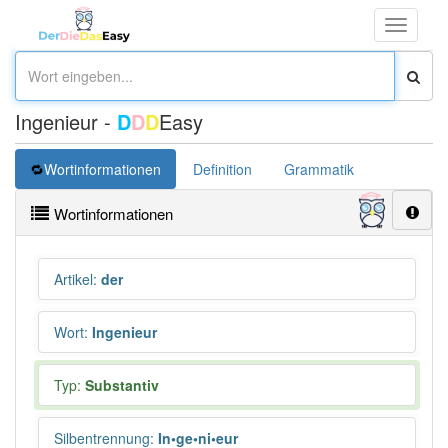
Toggle
navigati
Ingenieur -
D
D
D
Easy
Wortinformationen
Definition
Grammatik
Synonym
Wortinformationen
Artikel
:
der
Wort
:
Ingenieur
Typ:
Substantiv
Silbentrennung
:
In•ge•ni•eur