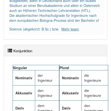
ausgebildet; allein in Deutschland auch über ein duales
Studium an einer Berufsakademie und allein in Österreich
auch an Höheren Technischen Lehranstalten (HTL).
Häufigkeit: 6 von 10
Die akademischen Hochschulgrade für Ingenieure nach
dem europäischen Bologna-Prozess sind der Bachelor of
Wörter mit Endung
-ingenieur
: 34
Science (abgekürzt: B.Sc.) bzw.
Mehr lesen
Wörter mit Endung
-ingenieur
aber mit einem
anderen Artikel
der
: 0
Konjunktion
84% unserer Spielapp-Nutzer haben den Artikel
korrekt erraten.
Singular
Plural
der
die
Nominativ
Nominativ
Ingenieur
Ingenieure
den
die
Akkusativ
Akkusativ
Ingenieur
Ingenieure
dem
den
Dativ
Dativ
Ingenieur
Ingenieuren