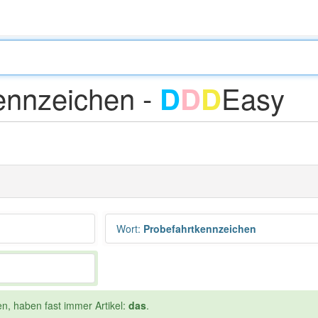
ennzeichen -
Easy
D
D
D
Wort
:
Probefahrtkennzeichen
en, haben fast immer Artikel:
das
.