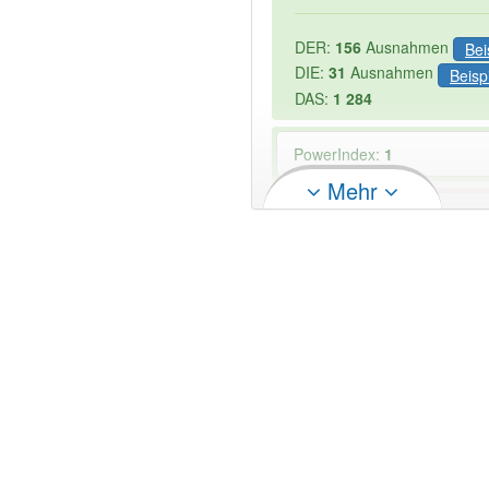
DER:
156
Ausnahmen
Bei
DIE:
31
Ausnahmen
Beisp
DAS:
1 284
PowerIndex:
1
Mehr
Wörter mit Endung
-probef
Artikel: -1