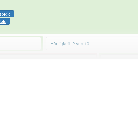
spiele
iele
Häufigkeit: 2 von 10
ahrtkennzeichen
aber mit einem anderen
93% unserer Spie