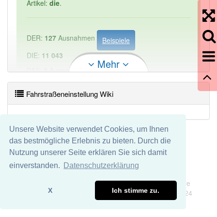
Artikel:
die
.
DER:
127
Ausnahmen
Beispiele
DIE:
11 043
Mehr
DAS:
2
Ausnahmen
Beispiele
Fahrstraßeneinstellung Wiki
PowerIndex:
1
Häufigkeit: 2 von 10
Unsere Website verwendet Cookies, um Ihnen
das bestmögliche Erlebnis zu bieten. Durch die
Wörter mit Endung
-fahrstraßeneinstellung
aber mit
Nutzung unserer Seite erklären Sie sich damit
einem anderen Artikel: -1
einverstanden.
Datenschutzerklärung
Impressum
Datenschutz
Wir übernehmen keine Garantie und keine Haftung für die
88% unserer Spielapp-Nutzer haben den Artikel
X
Ich stimme zu.
Richtigkeit und Vollständigkeit dieser Seite. DDDEasy 2024
korrekt erraten.