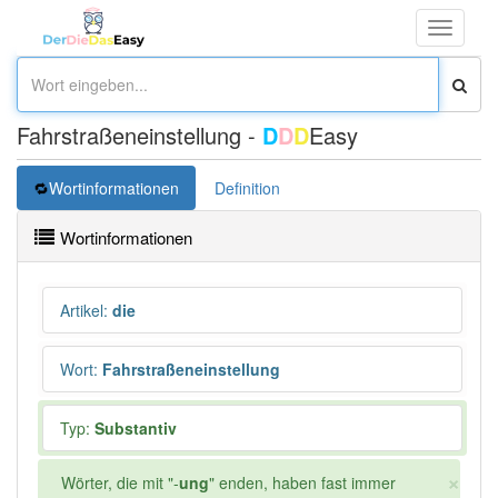
Toggle
navigati
Fahrstraßeneinstellung -
D
D
D
Easy
Wortinformationen
Definition
Wortinformationen
Artikel
:
die
Wort
:
Fahrstraßeneinstellung
Typ:
Substantiv
×
Wörter, die mit "-
ung
" enden, haben fast immer