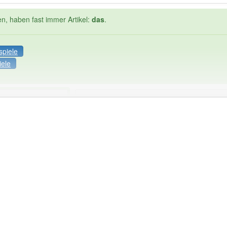
en, haben fast immer Artikel:
das
.
spiele
iele
Häufigkeit: 2 von 10
ennzeichen
: 1
Wörter mit End
das
: 0
 haben den Artikel korrekt erraten.