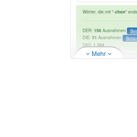
Wörter, die mit "-
chen
" end
DER:
156
Ausnahmen
Bei
DIE:
31
Ausnahmen
Beisp
DAS:
1 284
Mehr
PowerIndex:
2
Wörter mit Endung
-hauptk
90% unserer Spielapp-Nutzer