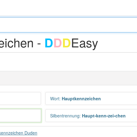
eichen -
Easy
D
D
D
Wort
:
Hauptkennzeichen
Silbentrennung
:
Haupt•kenn•zei•chen
kennzeichen Duden