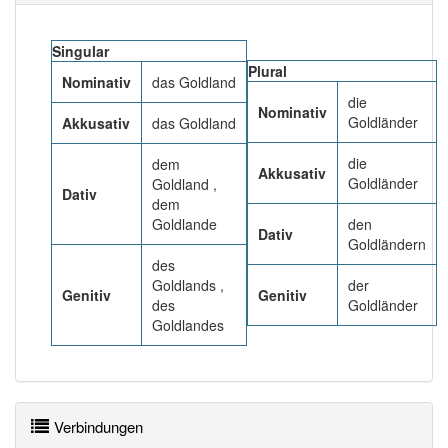
Häufigkeit: 4 von 10
Singular
Plural
Nominativ
das Goldland
Wörter mit Endung
-goldland
: 1
die
Nominativ
Goldländer
Akkusativ
das Goldland
Wörter mit Endung
-goldland
aber mit einem
die
dem
anderen Artikel
das
: 0
Akkusativ
Goldländer
Goldland ,
Dativ
dem
98% unserer Spielapp-Nutzer haben den Artikel
Goldlande
den
Dativ
korrekt erraten.
Goldländern
des
Goldlands ,
der
Genitiv
Genitiv
des
Goldländer
Goldlandes
Verbindungen