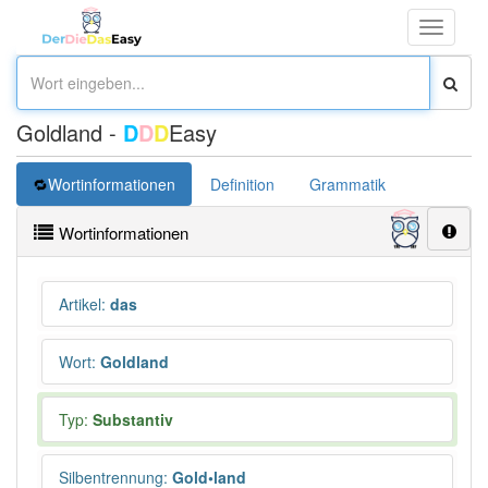
Toggle
navigati
Goldland -
D
D
D
Easy
Wortinformationen
Definition
Grammatik
Übersetz
Wortinformationen
Artikel
:
das
Wort
:
Goldland
Typ:
Substantiv
Silbentrennung
:
Gold•land