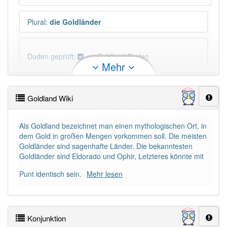
Plural
:
die Goldländer
Duden geprüft:
Goldland Duden
Mehr
Goldland Wiktionary
Goldland Wiki
×
Wörter, die mit "-
land
" enden, haben fast immer
Artikel:
das
.
Als Goldland bezeichnet man einen mythologischen Ort, in
dem Gold in großen Mengen vorkommen soll. Die meisten
Goldländer sind sagenhafte Länder. Die bekanntesten
DER:
8
Ausnahmen
Goldländer sind Eldorado und Ophir, Letzteres könnte mit
Beispiele
Punt identisch sein.
Mehr lesen
DIE:
1
Ausnahmen
Beispiele
DAS:
193
Konjunktion
PowerIndex:
3