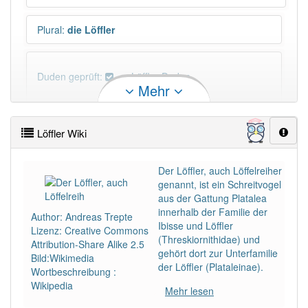
Plural
:
die Löffler
Duden geprüft:
Löffler Duden
Mehr
Löffler Wiktionary
Löffler Wiki
×
Wörter, die mit "-
ler
" enden, haben fast immer
Artikel:
der
.
Der Löffler, auch Löffelreiher
genannt, ist ein Schreitvogel
aus der Gattung Platalea
DER:
1 397
innerhalb der Familie der
Author: Andreas Trepte
DIE:
9
Ausnahmen
Ibisse und Löffler
Beispiele
Lizenz: Creative Commons
(Threskiornithidae) und
Attribution-Share Alike 2.5
gehört dort zur Unterfamilie
DAS:
11
Ausnahmen
Bild:Wikimedia
Beispiele
der Löffler (Plataleinae).
Wortbeschreibung :
Wikipedia
Mehr lesen
PowerIndex:
5