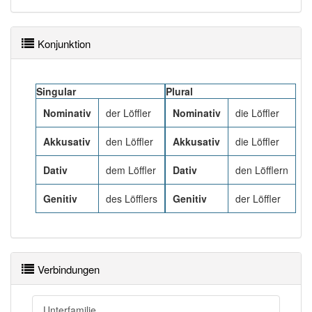
Häufigkeit: 4 von 10
Konjunktion
Wörter mit Endung
-löffler
: 1
Singular
Plural
Wörter mit Endung
-löffler
aber mit einem anderen
Nominativ
der Löffler
Nominativ
die Löffler
Artikel
der
: 0
Akkusativ
den Löffler
Akkusativ
die Löffler
88% unserer Spielapp-Nutzer haben den Artikel
korrekt erraten.
Dativ
dem Löffler
Dativ
den Löfflern
Genitiv
des Löfflers
Genitiv
der Löffler
Verbindungen
Unterfamilie