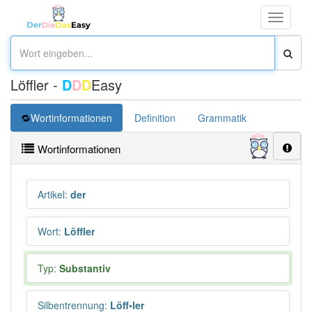
Toggle
navigati
Löffler -
D
D
D
Easy
Wortinformationen
Definition
Grammatik
Übersetz
Wortinformationen
Artikel
:
der
Wort
:
Löffler
Typ:
Substantiv
Silbentrennung
:
Löff•ler