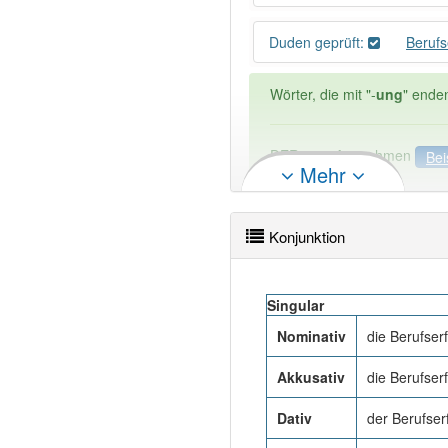
Duden geprüft:
Beruf
Wörter, die mit "-
ung
" ende
DER:
127
Ausnahmen
Bei
Mehr
DIE:
11 043
DAS:
2
Ausnahmen
Beispi
Konjunktion
PowerIndex:
7
Singular
Wörter mit Endung
-berufs
Nominativ
die Berufser
Akkusativ
die Berufser
84% unserer Spielapp-Nutzer
Dativ
der Berufser