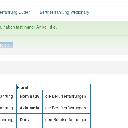
serfahrung Duden
Berufserfahrung Wiktionary
n, haben fast immer Artikel:
die
.
spiele
ele
Häufigkeit: 4 von 10
Plural
erfahrung
: 1
Wörter mit End
0
fahrung
Nominativ
die Berufserfahrungen
fahrung
Akkusativ
die Berufserfahrungen
 haben den Artikel korrekt erraten.
fahrung
Dativ
den Berufserfahrungen