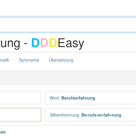
rung -
Easy
D
D
D
atik
Synonyme
Übersetzung
Wort
:
Berufserfahrung
Silbentrennung
:
Be•rufs•er•fah•rung
gen