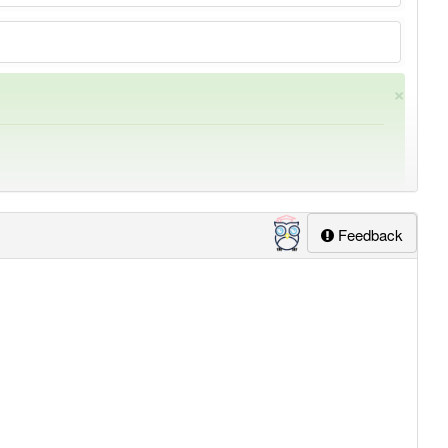
×
Feedback
ung
-berufserfahrung
aber mit einem anderen Artikel
die
: