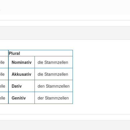
a
Plural
lle
Nominativ
die Stammzellen
lle
Akkusativ
die Stammzellen
lle
Dativ
den Stammzellen
lle
Genitiv
der Stammzellen