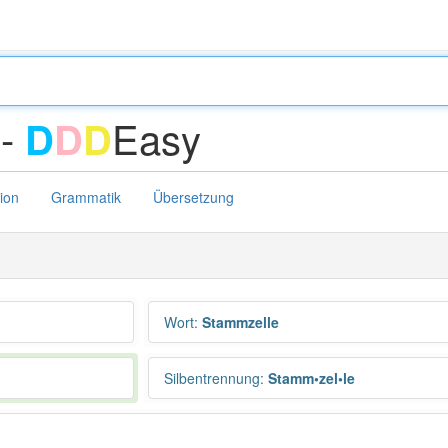
 -
Easy
D
D
D
tion
Grammatik
Übersetzung
Wort
:
Stammzelle
Silbentrennung
:
Stamm•zel•le