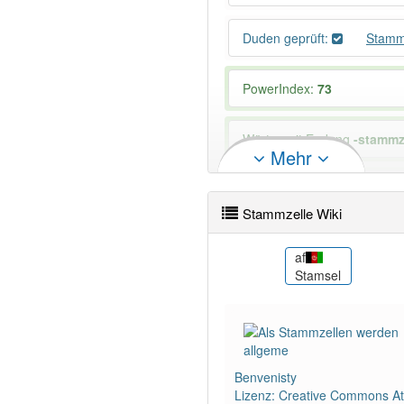
Duden geprüft:
Stamm
PowerIndex:
73
Wörter mit Endung
-stammz
Mehr
Das Wort wird häufig verwe
Stammzelle Wiki
ar
af
yrələr
خلية جذعية
Stamsel
Benvenisty
Lizenz: Creative Commons Att