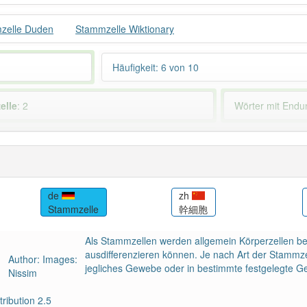
zelle Duden
Stammzelle Wiktionary
Häufigkeit: 6 von 10
elle
: 2
Wörter mit End
ndet im Bereich
Medizin
83% unserer Spie
de
zh
Stammzelle
幹細胞
Als Stammzellen werden allgemein Körperzellen be
ausdifferenzieren können. Je nach Art der Stammzel
Author: Images:
jegliches Gewebe oder in bestimmte festgelegte G
Nissim
ribution 2.5