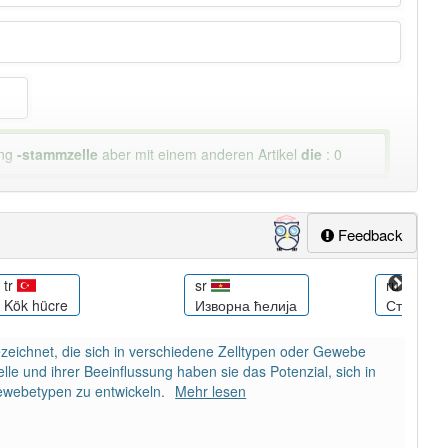
ung
-stammzelle
aber mit einem anderen Artikel
die
: 0
lapp-Nutzer haben den Artikel korrekt erraten.
Feedback
tr
sr
ru
Kök hücre
Изворна ћелија
Стволовы
zeichnet, die sich in verschiedene Zelltypen oder Gewebe
le und ihrer Beeinflussung haben sie das Potenzial, sich in
ewebetypen zu entwickeln.
Mehr lesen