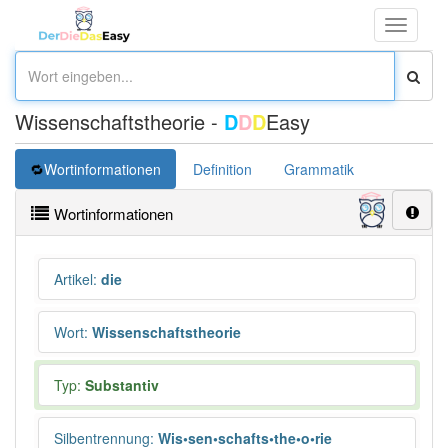
Toggle
navigati
Wissenschaftstheorie -
D
D
D
Easy
Wortinformationen
Definition
Grammatik
Synonym
Wortinformationen
Artikel
:
die
Wort
:
Wissenschaftstheorie
Typ:
Substantiv
Silbentrennung
:
Wis•sen•schafts•the•o•rie