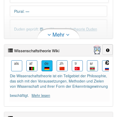
Plural
:
—
Duden geprüft:
Wissenschaftstheorie Duden
Mehr
Wissenschaftstheorie Wiktionary
Wissenschaftstheorie Wiki
×
Wörter, die mit "-
ie
" enden, haben fast immer
Artikel:
die
.
am
als
af
de
zh
tr
sr
ru
Die Wissenschaftstheorie ist ein Teilgebiet der Philosophie,
DER:
41
Ausnahmen
das sich mit den Voraussetzungen, Methoden und Zielen
Beispiele
von Wissenschaft und ihrer Form der Erkenntnisgewinnung
DIE:
4 354
beschäftigt.
Mehr lesen
DAS:
34
Ausnahmen
Beispiele
PowerIndex:
3