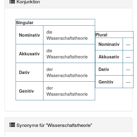
Konjunktion
Häufigkeit: 4 von 10
Singular
Wörter mit Endung
-wissenschaftstheorie
: 1
die
Plural
Nominativ
Wissenschaftstheorie
Nominativ
—
Wörter mit Endung
-wissenschaftstheorie
aber mit
die
einem anderen Artikel
die
: 0
Akkusativ
Wissenschaftstheorie
Akkusativ
—
87% unserer Spielapp-Nutzer haben den Artikel
der
Dativ
—
Dativ
korrekt erraten.
Wissenschaftstheorie
Genitiv
—
der
Genitiv
Wissenschaftstheorie
Synonyme für "Wissenschaftstheorie"