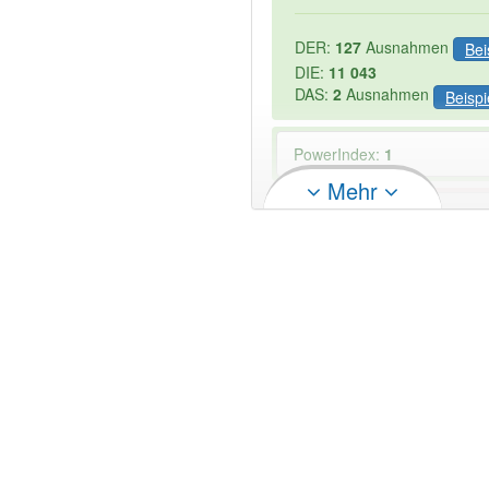
DER:
127
Ausnahmen
Bei
DIE:
11 043
DAS:
2
Ausnahmen
Beispi
PowerIndex:
1
Mehr
Wörter mit Endung
-magene