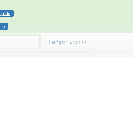
spiele
ele
Häufigkeit: 2 von 10
ntleerung
aber mit einem anderen Artikel: -1
89% unserer Spie