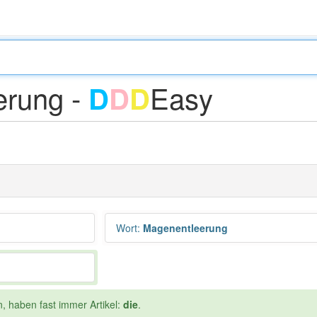
erung -
Easy
D
D
D
Wort
:
Magenentleerung
n, haben fast immer Artikel:
die
.