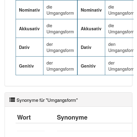
90% unserer Spielapp-Nutzer haben den Artikel
die
die
korrekt erraten.
Nominativ
Nominativ
Umgangsform
Umgangsform
die
die
Akkusativ
Akkusativ
Umgangsform
Umgangsform
der
den
Dativ
Dativ
Umgangsform
Umgangsform
der
der
Genitiv
Genitiv
Umgangsform
Umgangsform
Synonyme für "Umgangsform"
Wort
Synonyme