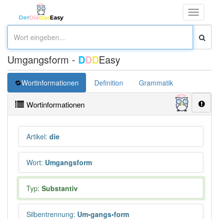
Toggle
navigati
Umgangsform -
D
D
D
Easy
Wortinformationen
Definition
Grammatik
Synonym
Wortinformationen
Artikel
:
die
Wort
:
Umgangsform
Typ:
Substantiv
Silbentrennung
:
Um•gangs•form