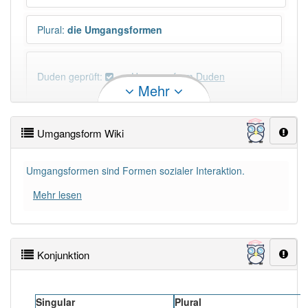
Plural
:
die Umgangsformen
Duden geprüft:
Umgangsform Duden
Mehr
Umgangsform Wiktionary
Umgangsform Wiki
PowerIndex:
9
Umgangsformen sind Formen sozialer Interaktion.
Häufigkeit: 4 von 10
Mehr lesen
Wörter mit Endung
-umgangsform
: 1
Konjunktion
Wörter mit Endung
-umgangsform
aber mit einem
anderen Artikel
die
: 0
Singular
Plural