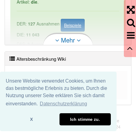
Artikel:
die
.
DER:
127
Ausnahmen
Beispiele
DIE:
11 043
Mehr
DAS:
2
Ausnahmen
Beispiele
Altersbeschränkung Wiki
PowerIndex:
1
Die Altersbeschränkung ist nach dem deutschen
Häufigkeit: 2 von 10
Unsere Website verwendet Cookies, um Ihnen
Jugendschutzgesetz die Freigabe von Medien nach
das bestmögliche Erlebnis zu bieten. Durch die
Altersstufe.
Mehr lesen
Wörter mit Endung
-altersbeschränkung
aber mit
Nutzung unserer Seite erklären Sie sich damit
einem anderen Artikel: -1
einverstanden.
Datenschutzerklärung
Impressum
Datenschutz
97% unserer Spielapp-Nutzer haben den Artikel
X
Ich stimme zu.
Wir übernehmen keine Garantie und keine Haftung für die
korrekt erraten.
Richtigkeit und Vollständigkeit dieser Seite. DDDEasy 2024