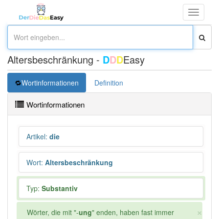
Toggle
navigati
Altersbeschränkung -
D
D
D
Easy
Wortinformationen
Definition
Wortinformationen
Artikel
:
die
Wort
:
Altersbeschränkung
Typ:
Substantiv
×
Wörter, die mit "-
ung
" enden, haben fast immer