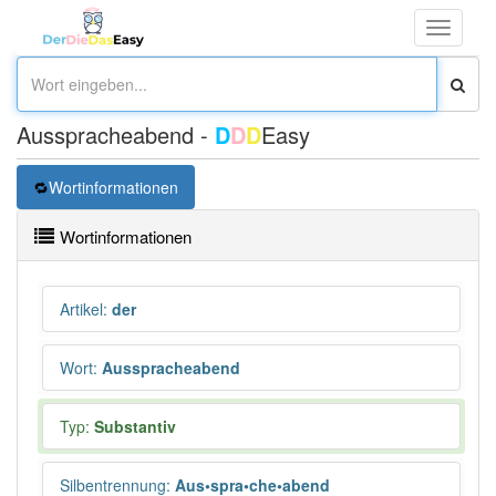
Toggle
navigati
Ausspracheabend -
D
D
D
Easy
Wortinformationen
Wortinformationen
Artikel
:
der
Wort
:
Ausspracheabend
Typ:
Substantiv
Silbentrennung
:
Aus•spra•che•abend