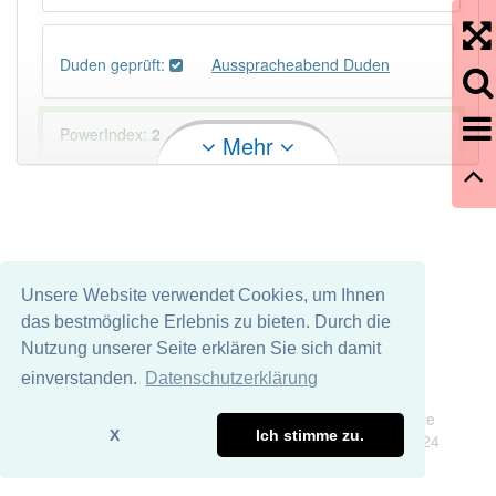
Duden geprüft:
Ausspracheabend Duden
PowerIndex:
2
Mehr
Häufigkeit: 2 von 10
Wörter mit Endung
-ausspracheabend
: 1
Unsere Website verwendet Cookies, um Ihnen
Wörter mit Endung
-ausspracheabend
aber mit
das bestmögliche Erlebnis zu bieten. Durch die
einem anderen Artikel
der
: 0
Nutzung unserer Seite erklären Sie sich damit
einverstanden.
Datenschutzerklärung
83% unserer Spielapp-Nutzer haben den Artikel
Impressum
Datenschutz
korrekt erraten.
Wir übernehmen keine Garantie und keine Haftung für die
X
Ich stimme zu.
Richtigkeit und Vollständigkeit dieser Seite. DDDEasy 2024