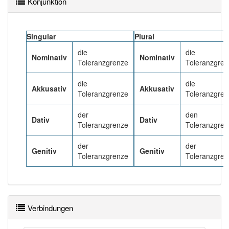
Konjunktion
86% unserer Spielapp-Nutzer haben den Artikel
korrekt erraten.
Singular
Plural
die
die
Nominativ
Nominativ
Toleranzgrenze
Toleranzgre
die
die
Akkusativ
Akkusativ
Toleranzgrenze
Toleranzgre
der
den
Dativ
Dativ
Toleranzgrenze
Toleranzgre
der
der
Genitiv
Genitiv
Toleranzgrenze
Toleranzgre
Verbindungen