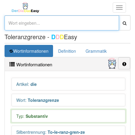
Toggle
navigati
Toleranzgrenze -
D
D
D
Easy
Wortinformationen
Definition
Grammatik
Wortinformationen
Artikel
:
die
Wort
:
Toleranzgrenze
Typ:
Substantiv
Silbentrennung
:
To•le•ranz•gren•ze