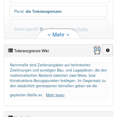
Plural
:
die Toleranzgrenzen
Duden geprüft:
Toleranzgrenze Duden
Mehr
Toleranzgrenze Wiktionary
Toleranzgrenze Wiki
PowerIndex:
5
Nennmaße sind Zahlenangaben auf technischen
Zeichnungen und sonstigen Bau- und Lageplänen, die den
Häufigkeit: 4 von 10
mathematischen Abstand zwischen zwei Mess- bzw.
Konstruktions-Bezugspunkten festlegen. Im Gegensatz zu
Wörter mit Endung
-toleranzgrenze
: 1
den tatsächlich gemessenen Istmaßen geben sie die
geplanten Maße an.
Mehr lesen
Wörter mit Endung
-toleranzgrenze
aber mit einem
anderen Artikel
die
: 0