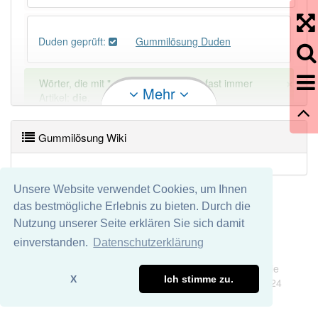
Duden geprüft:
Gummilösung Duden
×
Wörter, die mit "-
ung
" enden, haben fast immer
Mehr
Artikel:
die
.
Gummilösung Wiki
DER:
127
Ausnahmen
Beispiele
DIE:
11 043
Unsere Website verwendet Cookies, um Ihnen
DAS:
2
Ausnahmen
Beispiele
das bestmögliche Erlebnis zu bieten. Durch die
Nutzung unserer Seite erklären Sie sich damit
PowerIndex:
3
einverstanden.
Datenschutzerklärung
Impressum
Datenschutz
Wir übernehmen keine Garantie und keine Haftung für die
Häufigkeit: 2 von 10
X
Ich stimme zu.
Richtigkeit und Vollständigkeit dieser Seite. DDDEasy 2024
Wörter mit Endung
-gummilösung
: 1