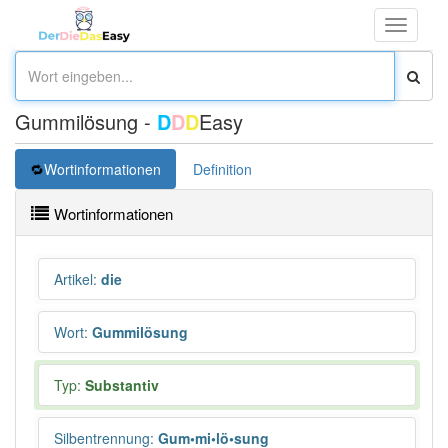
Toggle
navigati
Gummilösung -
D
D
D
Easy
Wortinformationen
Definition
Wortinformationen
Artikel
:
die
Wort
:
Gummilösung
Typ:
Substantiv
Silbentrennung
:
Gum•mi•lö•sung