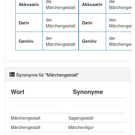
85% unserer Spielapp-Nutzer haben den Artikel
die
die
Akkusativ
Akkusativ
korrekt erraten.
Märchengestalt
Märchengesta
der
den
Dativ
Dativ
Märchengestalt
Märchengesta
der
der
Genitiv
Genitiv
Märchengestalt
Märchengesta
Synonyme für "Märchengestalt"
Wort
Synonyme
Märchengestalt
Sagengestalt
Märchengestalt
Märchenfigur