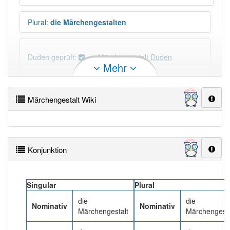
Plural
:
die Märchengestalten
Duden geprüft:
Märchengestalt Duden
Mehr
Märchengestalt Wiktionary
Märchengestalt Wiki
PowerIndex:
3
Häufigkeit: 4 von 10
Konjunktion
Wörter mit Endung
-märchengestalt
: 1
Singular
Plural
Wörter mit Endung
-märchengestalt
aber mit einem
die
die
anderen Artikel
die
: 0
Nominativ
Nominativ
Märchengestalt
Märchengesta