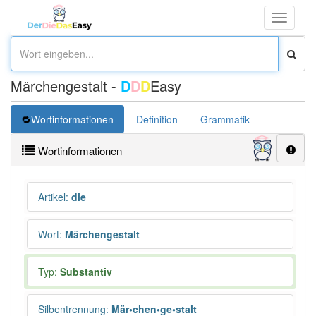
Toggle
navigati
Märchengestalt -
D
D
D
Easy
Wortinformationen
Definition
Grammatik
Synonym
Wortinformationen
Artikel
:
die
Wort
:
Märchengestalt
Typ:
Substantiv
Silbentrennung
:
Mär•chen•ge•stalt