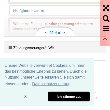
Häufigkeit: 2 von 10
Wörter mit Endung
-zündungssteuergerät
aber mit
einem anderen Artikel: -1
Mehr
93% unserer Spielapp-Nutzer haben den Artikel
korrekt erraten.
Zündungssteuergerät Wiki
Unsere Website verwendet Cookies, um Ihnen
das bestmögliche Erlebnis zu bieten. Durch die
Nutzung unserer Seite erklären Sie sich damit
einverstanden.
Datenschutzerklärung
Impressum
Datenschutz
Wir übernehmen keine Garantie und keine Haftung für die
X
Ich stimme zu.
Richtigkeit und Vollständigkeit dieser Seite. DDDEasy 2024