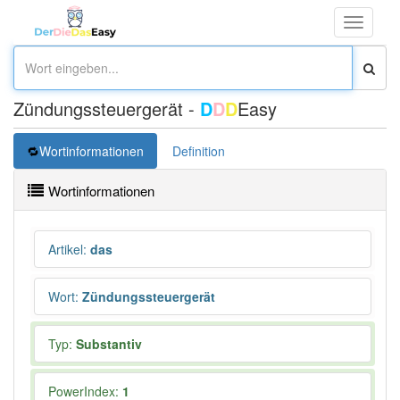
Toggle
navigati
Zündungssteuergerät -
D
D
D
Easy
Wortinformationen
Definition
Wortinformationen
Artikel
:
das
Wort
:
Zündungssteuergerät
Typ:
Substantiv
PowerIndex:
1